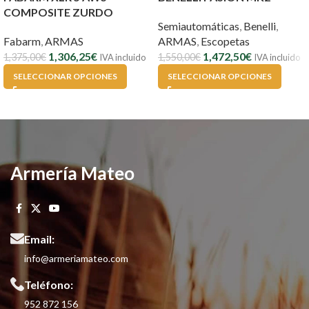
COMPOSITE ZURDO
Semiautomáticas
,
Benelli
,
Fabarm
,
ARMAS
ARMAS
,
Escopetas
1,306,25
€
1,472,50
€
1,375,00
€
1,550,00
€
IVA incluido
IVA incluido
SELECCIONAR OPCIONES
SELECCIONAR OPCIONES
Armería Mateo
Email:
info@armeriamateo.com
Teléfono:
952 872 156