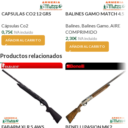
CAPSULAS CO2 12 GRS
BALINES GAMO MATCH 4.5
Cápsulas Co2
Balines
,
Balines Gamo
,
AIRE
0,75
€
COMPRIMIDO
IVA incluido
2,30
€
IVA incluido
AÑADIR AL CARRITO
AÑADIR AL CARRITO
Productos relacionados
FABARM XLR 5 AWS
BENELLI PASION MK2