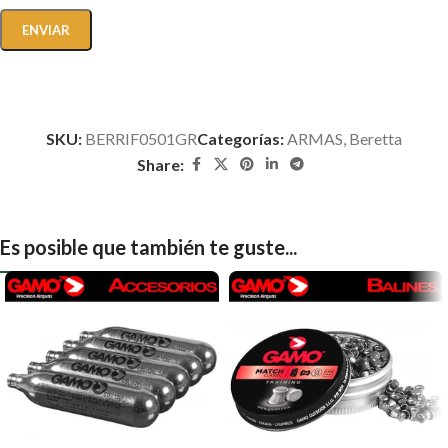
SKU:
BERRIF0501GR
Categorías:
ARMAS
,
Beretta
Share:
Es posible que también te guste...