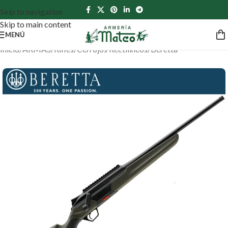
Skip to navigation
Skip to main content
MENÚ
Inicio
/
ARMAS
/
Rifles
/
Cerrojos Rectilíneos
/
Beretta