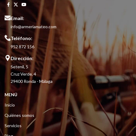
Email:
info@armeriamateo.com
Teléfono:
952 872 156
Dirección:
Setenil, 5
Cruz Verde, 4
29400 Ronda - Málaga
MENÚ
Inicio
Quiénes somos
Servicios
Blog