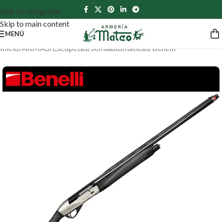
Skip to navigation
Skip to main content
MENÚ
Inicio
/
ARMAS
/
Escopetas
/
Semiautomáticas
/
Benelli