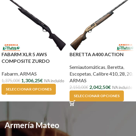
FABARM XLR 5 AWS
BERETTA A400 ACTION
COMPOSITE ZURDO
Semiautomáticas
,
Beretta
,
Fabarm
,
ARMAS
Escopetas
,
Calibre 410, 28, 20
,
1,306,25
€
ARMAS
1,375,00
€
IVA incluido
2,042,50
€
2,150,00
€
IVA incluido
SELECCIONAR OPCIONES
SELECCIONAR OPCIONES
Armería Mateo