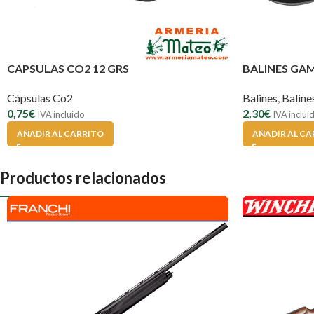
CAPSULAS CO2 12 GRS
BALINES GA
Cápsulas Co2
Balines
,
Balin
0,75
€
2,30
€
IVA incluido
IVA inclui
AÑADIR AL CARRITO
AÑADIR AL CA
Productos relacionados