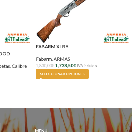
FABARM XLR 5
WOOD
Fabarm
,
ARMAS
1,738,50
€
petas
,
Calibre
1,830,00
€
IVA incluido
SELECCIONAR OPCIONES
MENÚ