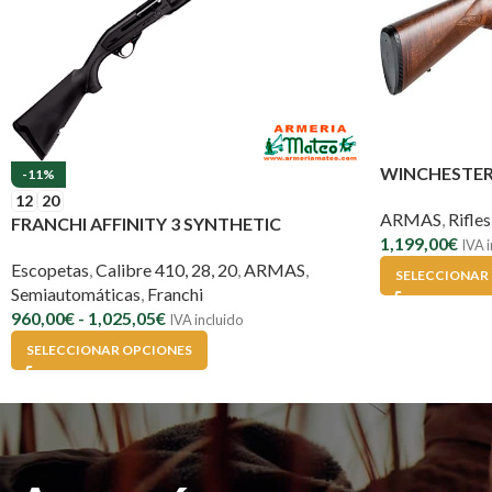
WINCHESTER 
-11%
12
20
ARMAS
,
Rifles
FRANCHI AFFINITY 3 SYNTHETIC
1,199,00
€
IVA i
Escopetas
,
Calibre 410, 28, 20
,
ARMAS
,
SELECCIONAR
Semiautomáticas
,
Franchi
960,00
€
-
1,025,05
€
IVA incluido
SELECCIONAR OPCIONES