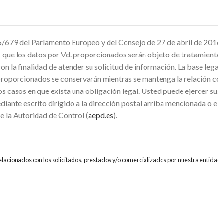
679 del Parlamento Europeo y del Consejo de 27 de abril de 2016
mos que los datos por Vd. proporcionados serán objeto de trata
inalidad de atender su solicitud de información. La base legal p
proporcionados se conservarán mientras se mantenga la relación co
os casos en que exista una obligación legal. Usted puede ejercer su
diante escrito dirigido a la dirección postal arriba mencionada o 
e la Autoridad de Control (
aepd.es
).
relacionados con los solicitados, prestados y/o comercializados por nuestra entida