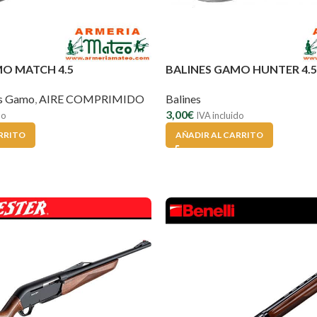
MO MATCH 4.5
BALINES GAMO HUNTER 4.5
es Gamo
,
AIRE COMPRIMIDO
Balines
3,00
€
do
IVA incluido
RRITO
AÑADIR AL CARRITO