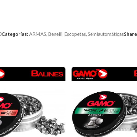
0
Categorías:
ARMAS
,
Benelli
,
Escopetas
,
Semiautomáticas
Share