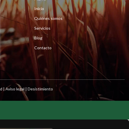
Inicio
Quiénes somos
Servicios
Blog
Contacto
ad
|
Aviso legal
|
Desistimiento