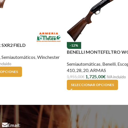
SXR2 FIELD
-12%
BENELLI MONTEFELTRO 
,
Semiautomáticos
,
Winchester
Semiautomáticas
,
Benelli
,
Esco
ncluido
410, 28, 20
,
ARMAS
 OPCIONES
1,725,00
€
1,955,00
€
IVA incluido
SELECCIONAR OPCIONES
Email: