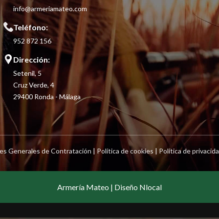
info@armeriamateo.com
Teléfono:
952 872 156
Dirección:
Setenil, 5
Cruz Verde, 4
29400 Ronda - Málaga
es Generales de Contratación
|
Política de cookies
|
Política de privacid
Armería Mateo | Diseño Nlocal