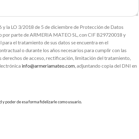
 y la LO 3/2018 de 5 de diciembre de Protección de Datos
miento por parte de ARMERIA MATEO SL, con CIF B29720018 y
ara el tratamiento de sus datos se encuentra en el
ntractual o durante los años necesarios para cumplir con las
s derechos de acceso, rectificación, limitación del tratamiento,
electrónica
info@armeriamateo.com
, adjuntando copia del DNI en
d y poder de esa forma fidelizarle como usuario.