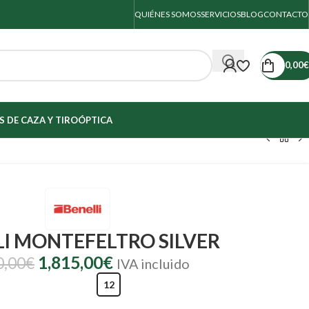
QUIÉNES SOMOS
SERVICIOS
BLOG
CONTACTO
0,00
€
 DE CAZA Y TIRO
ÓPTICA
LI MONTEFELTRO SILVER
1,815,00
€
0,00
€
IVA incluido
12