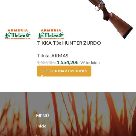
TIKKA T3x HUNTER ZURDO
Tikka
,
ARMAS
1,554,20
€
1,636,00
€
IVA incluido
SELECCIONAR OPCIONES
MENÚ
Inicio