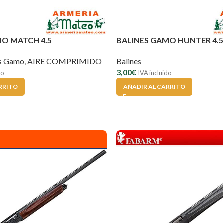
MO MATCH 4.5
BALINES GAMO HUNTER 4.5
es Gamo
,
AIRE COMPRIMIDO
Balines
3,00
€
do
IVA incluido
RRITO
AÑADIR AL CARRITO