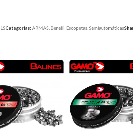
1S
Categorías:
ARMAS
,
Benelli
,
Escopetas
,
Semiautomáticas
Sha