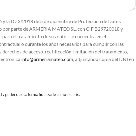
 y la LO 3/2018 de 5 de diciembre de Protección de Datos
miento por parte de ARMERIA MATEO SL, con CIF B29720018 y
ara el tratamiento de sus datos se encuentra en el
ntractual o durante los años necesarios para cumplir con las
s derechos de acceso, rectificación, limitación del tratamiento,
electrónica
info@armeriamateo.com
, adjuntando copia del DNI en
d y poder de esa forma fidelizarle como usuario.