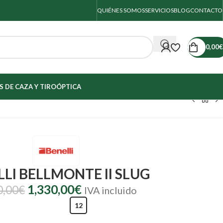
QUIÉNES SOMOS
SERVICIOS
BLOG
CONTACTO
0,00
€
 DE CAZA Y TIRO
ÓPTICA
LI BELLMONTE II SLUG
1,330,00
€
0,00
€
IVA incluido
12