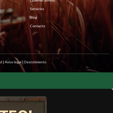
Quiénes somos
Servicios
Blog
Contacto
ad
|
Aviso legal
|
Desistimiento