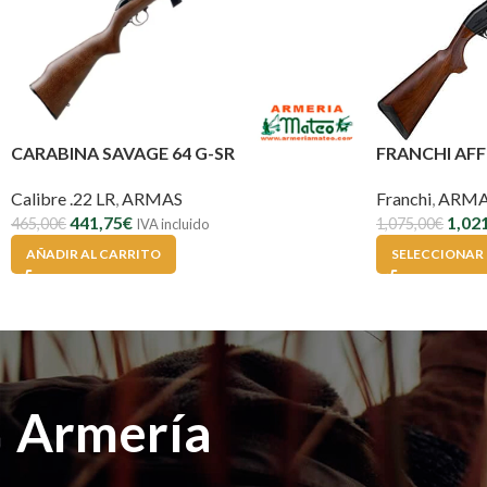
CARABINA SAVAGE 64 G-SR
FRANCHI AF
Calibre .22 LR
,
ARMAS
Franchi
,
ARMA
441,75
€
1,02
465,00
€
1,075,00
€
IVA incluido
AÑADIR AL CARRITO
SELECCIONAR
Armería