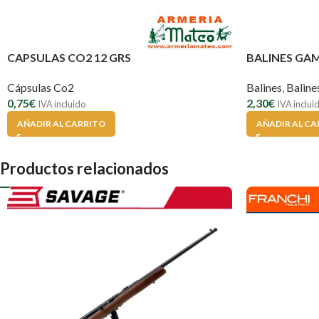
CAPSULAS CO2 12 GRS
BALINES GA
Cápsulas Co2
Balines
,
Balin
0,75
€
2,30
€
IVA incluido
IVA inclui
AÑADIR AL CARRITO
AÑADIR AL CA
Productos relacionados