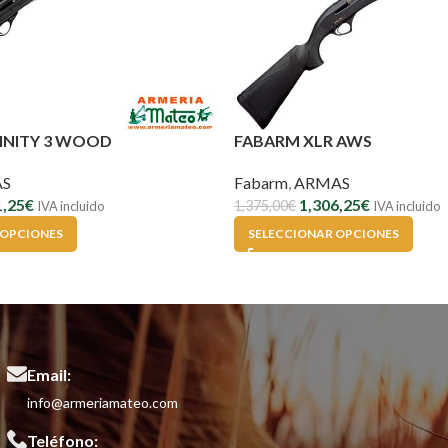
FINITY 3 WOOD
FABARM XLR AWS
S
Fabarm
,
ARMAS
1,25
€
1,306,25
€
1,375,00
€
IVA incluido
IVA incluido
 OPCIONES
SELECCIONAR OPCIONES
Email:
info@armeriamateo.com
Teléfono: