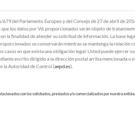
679 del Parlamento Europeo y del Consejo de 27 de abril de 2016
mos que los datos por Vd. proporcionados serán objeto de trata
inalidad de atender su solicitud de información. La base legal p
proporcionados se conservarán mientras se mantenga la relación co
os casos en que exista una obligación legal. Usted puede ejercer su
diante escrito dirigido a la dirección postal arriba mencionada o 
e la Autoridad de Control (
aepd.es
).
relacionados con los solicitados, prestados y/o comercializados por nuestra entida