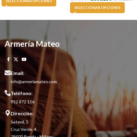
SELECCIONAR OPCIONES
SELECCIONAR OPCIONES
Armería Mateo
Email:
info@armeriamateo.com
Teléfono:
952 872 156
Dirección:
Setenil, 5
Cruz Verde, 4
29400 Ronda - Málaga