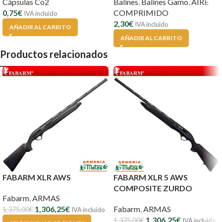
Cápsulas Co2
Balines
,
Balines Gamo
,
AIRE
0,75
€
COMPRIMIDO
IVA incluido
2,30
€
IVA incluido
AÑADIR AL CARRITO
AÑADIR AL CARRITO
Productos relacionados
FABARM XLR AWS
FABARM XLR 5 AWS
COMPOSITE ZURDO
Fabarm
,
ARMAS
1,306,25
€
Fabarm
,
ARMAS
1,375,00
€
IVA incluido
1,306,25
€
1,375,00
€
IVA incluido