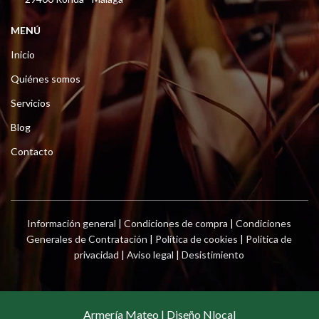
MENÚ
Inicio
Quiénes somos
Servicios
Blog
Contacto
Información general
|
Condiciones de compra
|
Condiciones
Generales de Contratación
|
Política de cookies
|
Política de
privacidad
|
Aviso legal
|
Desistimiento
Armería Mateo | Diseño Nlocal