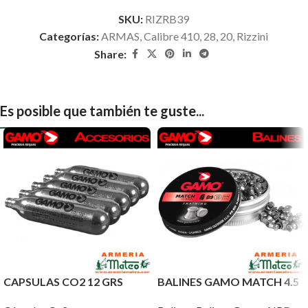
SKU:
RIZRB39
Categorías:
ARMAS
,
Calibre 410, 28, 20
,
Rizzini
Share:
Es posible que también te guste...
CAPSULAS CO2 12 GRS
BALINES GAMO MATCH 4.5