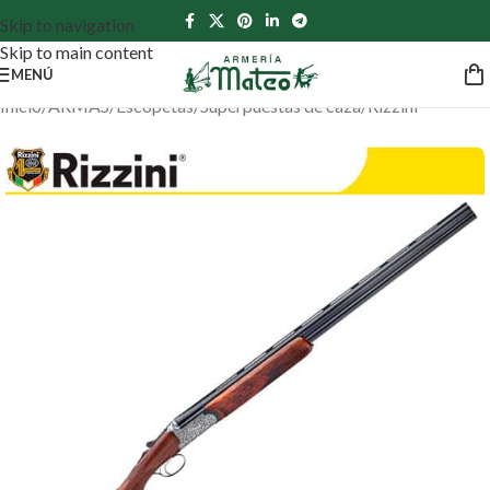
Skip to navigation
Skip to main content
MENÚ
Inicio
/
ARMAS
/
Escopetas
/
Superpuestas de caza
/
Rizzini