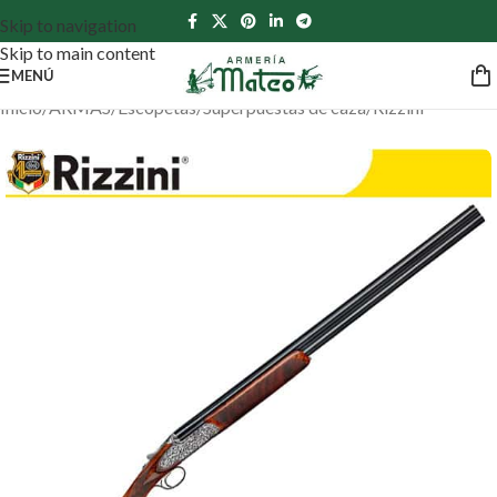
Skip to navigation
Skip to main content
MENÚ
Inicio
/
ARMAS
/
Escopetas
/
Superpuestas de caza
/
Rizzini