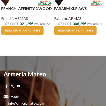
FRANCHI AFFINITY 3 WOOD
FABARM XLR AWS
Franchi
,
ARMAS
Fabarm
,
ARMAS
1,021,25
€
1,306,25
€
1,075,00
€
1,375,00
€
IVA incluido
IVA incluido
SELECCIONAR OPCIONES
SELECCIONAR OPCIONES
Armería Mateo
Email:
info@armeriamateo.com