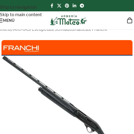
Skip to navigation
Skip to main content
MENÚ
Inicio
/
ARMAS
/
Escopetas
/
Semiautomáticas
/
Franchi