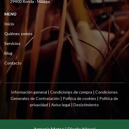
29400 Ronda - Málaga
MENÚ
Inicio
Quiénes somos
Servicios
Blog
Contacto
Información general
|
Condiciones de compra
|
Condiciones
Generales de Contratación
|
Política de cookies
|
Política de
privacidad
|
Aviso legal
|
Desistimiento
Armería Mateo | Diseño Nlocal