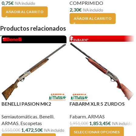
0,75
€
COMPRIMIDO
IVA incluido
2,30
€
IVA incluido
AÑADIR AL CARRITO
AÑADIR AL CARRITO
Productos relacionados
BENELLI PASION MK2
FABARM XLR 5 ZURDOS
Semiautomáticas
,
Benelli
,
Fabarm
,
ARMAS
ARMAS
,
Escopetas
1,853,45
€
1,951,00
€
IVA incluido
1,472,50
€
1,550,00
€
IVA incluido
SELECCIONAR OPCIONES