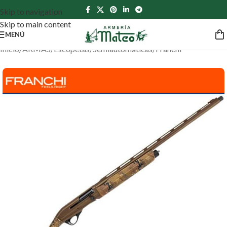
Skip to navigation
Skip to main content
MENÚ
Inicio
/
ARMAS
/
Escopetas
/
Semiautomáticas
/
Franchi