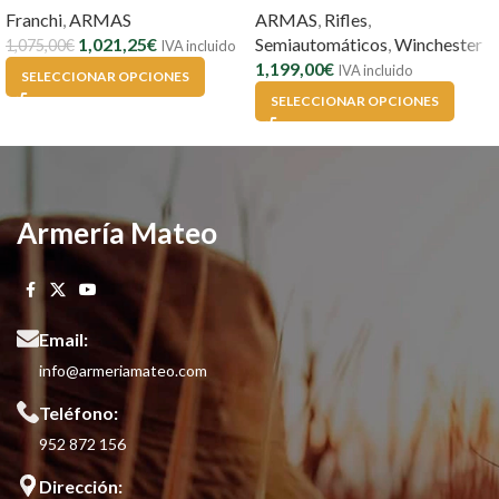
Franchi
,
ARMAS
ARMAS
,
Rifles
,
1,021,25
€
Semiautomáticos
,
Winchester
1,075,00
€
IVA incluido
1,199,00
€
IVA incluido
SELECCIONAR OPCIONES
SELECCIONAR OPCIONES
Armería Mateo
Email:
info@armeriamateo.com
Teléfono:
952 872 156
Dirección: