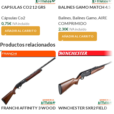
CAPSULAS CO2 12 GRS
BALINES GAMO MATCH 4.5
Cápsulas Co2
Balines
,
Balines Gamo
,
AIRE
0,75
€
COMPRIMIDO
IVA incluido
2,30
€
IVA incluido
AÑADIR AL CARRITO
AÑADIR AL CARRITO
Productos relacionados
FRANCHI AFFINITY 3 WOOD
WINCHESTER SXR2 FIELD