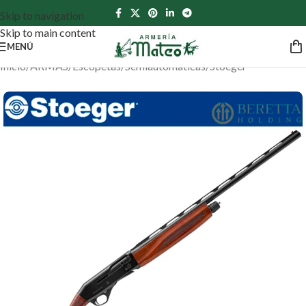
Skip to navigation
Skip to main content
MENÚ
Inicio
/
ARMAS
/
Escopetas
/
Semiautomáticas
/
Stoeger