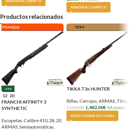
AÑADIR AL CARRITO
AÑADIR AL CARRITO
Productos relacionados
TIKKA T3x HUNTER
-11%
12
20
Rifles
,
Cerrojos
,
ARMAS
,
Tikka
FRANCHI AFFINITY 3
1,482,00
€
1,560,00
€
SYNTHETIC
IVA incluido
SELECCIONAR OPCIONES
Escopetas
,
Calibre 410, 28, 20
,
ARMAS
,
Semiautomáticas
,