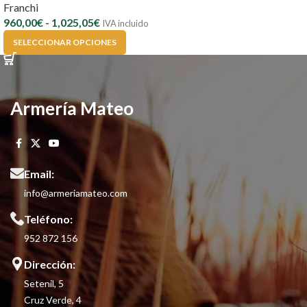
Franchi
960,00
€
-
1,025,05
€
IVA incluido
SELECCIONAR OPCIONES
Armería Mateo
Email:
info@armeriamateo.com
Teléfono:
952 872 156
Dirección:
Setenil, 5
Cruz Verde, 4