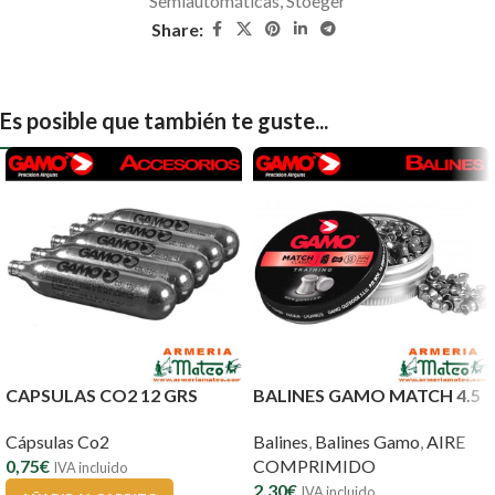
Semiautomáticas
,
Stoeger
Share:
Es posible que también te guste...
CAPSULAS CO2 12 GRS
BALINES GAMO MATCH 4.5
Cápsulas Co2
Balines
,
Balines Gamo
,
AIRE
0,75
€
COMPRIMIDO
IVA incluido
2,30
€
IVA incluido