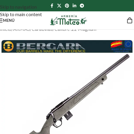
Skip to navigation
Skip to main content
MENÚ
Inicio
/
ARMAS
/
Carabinas
/
Calibre .22 Magnum