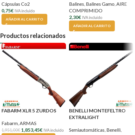
Cápsulas Co2
Balines
,
Balines Gamo
,
AIRE
0,75
€
COMPRIMIDO
IVA incluido
2,30
€
IVA incluido
AÑADIR AL CARRITO
AÑADIR AL CARRITO
Productos relacionados
FABARM XLR 5 ZURDOS
BENELLI MONTEFELTRO
EXTRALIGHT
Fabarm
,
ARMAS
1,853,45
€
Semiautomáticas
,
Benelli
,
1,951,00
€
IVA incluido