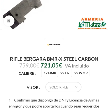
Clic para ampliar
RIFLE BERGARA BMR-X STEEL CARBON
721,05
€
759,00
€
IVA incluido
CALIBRE
.17 HMR
.22 L.R.
.22 WMR
VISOR
Confirmo que dispongo de DNI y Licencia de Armas
en vigor y que podré aportarlos cuando sean requeridos