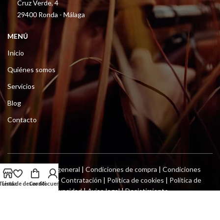
Cruz Verde, 4
29400 Ronda - Málaga
MENÚ
Inicio
Quiénes somos
Servicios
Blog
Contacto
Información general
|
Condiciones de compra
|
Condiciones
Generales de Contratación
|
Política de cookies
|
Política de
Tienda
Lista de deseos
Carrito
Mi cuenta
privacidad
|
Aviso legal
|
Desistimiento