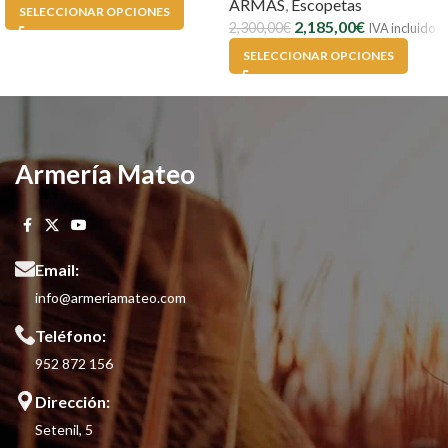
ARMAS
,
Escopetas
SELECCIONAR OPCIONES
2,185,00
€
2,300,00
€
IVA incluido
SELECCIONAR OPCIONES
Armería Mateo
Email:
info@armeriamateo.com
Teléfono:
952 872 156
Dirección:
Setenil, 5