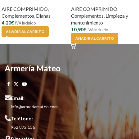
AIRE COMPRIMIDO
,
AIRE COMPRIMIDO
,
Complementos
,
Dianas
Complementos
,
Limpieza y
4,20
€
mantenimiento
IVA incluido
10,90
€
IVA incluido
AÑADIR AL CARRITO
AÑADIR AL CARRITO
Armería Mateo
Email:
info@armeriamateo.com
Teléfono:
952 872 156
Dirección: