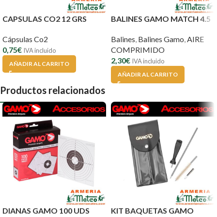
CAPSULAS CO2 12 GRS
BALINES GAMO MATCH 4.5
Cápsulas Co2
Balines
,
Balines Gamo
,
AIRE
0,75
€
COMPRIMIDO
IVA incluido
2,30
€
IVA incluido
AÑADIR AL CARRITO
AÑADIR AL CARRITO
Productos relacionados
DIANAS GAMO 100 UDS
KIT BAQUETAS GAMO