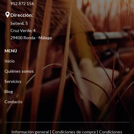
952 872 156
Dirección:
Setenil, 5
Cruz Verde, 4
29400 Ronda - Málaga
MENÚ
Inicio
Quiénes somos
Servicios
Blog
Contacto
Información general
|
Condiciones de compra
|
Condiciones