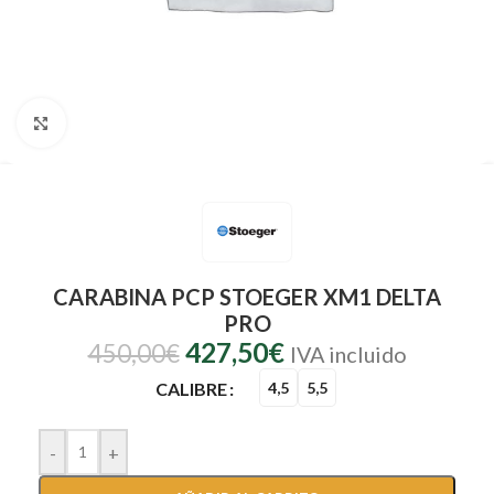
Clic para ampliar
CARABINA PCP STOEGER XM1 DELTA
PRO
427,50
€
450,00
€
IVA incluido
CALIBRE
4,5
5,5
-
+