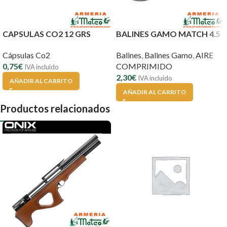
CAPSULAS CO2 12 GRS
BALINES GAMO MATCH 4.5
Cápsulas Co2
Balines
,
Balines Gamo
,
AIRE
0,75
€
COMPRIMIDO
IVA incluido
2,30
€
IVA incluido
AÑADIR AL CARRITO
AÑADIR AL CARRITO
Productos relacionados