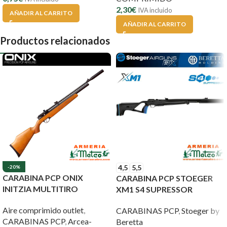
2,30
€
IVA incluido
AÑADIR AL CARRITO
AÑADIR AL CARRITO
Productos relacionados
4,5
5,5
-20%
CARABINA PCP ONIX
CARABINA PCP STOEGER
INITZIA MULTITIRO
XM1 S4 SUPRESSOR
Aire comprimido outlet
,
CARABINAS PCP
,
Stoeger by
CARABINAS PCP
,
Arcea-
Beretta