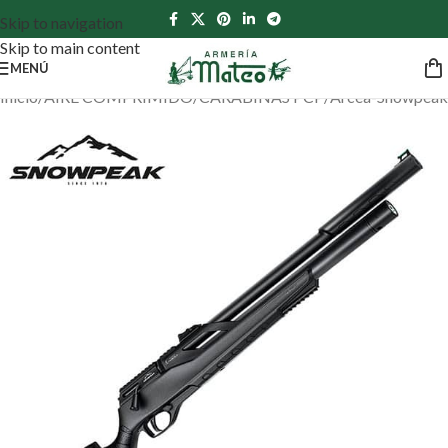
Skip to navigation
Skip to main content
MENÚ
Inicio
/
AIRE COMPRIMIDO
/
CARABINAS PCP
/
Arcea-Snowpeak