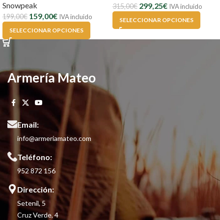
Snowpeak
299,25
€
315,00
€
IVA incluido
159,00
€
199,00
€
IVA incluido
SELECCIONAR OPCIONES
SELECCIONAR OPCIONES
Armería Mateo
Email:
info@armeriamateo.com
Teléfono:
952 872 156
Dirección:
Setenil, 5
Cruz Verde, 4