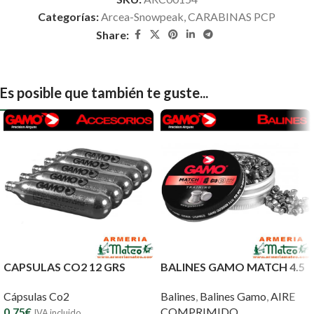
Categorías:
Arcea-Snowpeak
,
CARABINAS PCP
Share:
Es posible que también te guste...
CAPSULAS CO2 12 GRS
BALINES GAMO MATCH 4.5
Cápsulas Co2
Balines
,
Balines Gamo
,
AIRE
0,75
€
COMPRIMIDO
IVA incluido