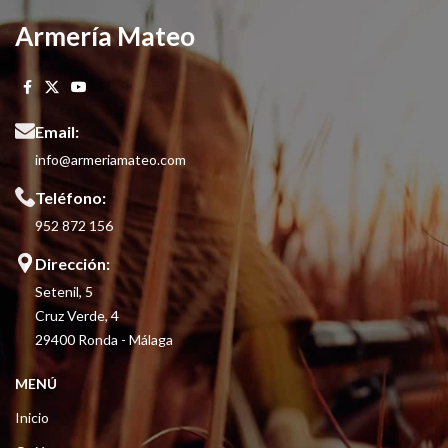
Armería Mateo
Email:
info@armeriamateo.com
Teléfono:
952 872 156
Dirección:
Setenil, 5
Cruz Verde, 4
29400 Ronda - Málaga
MENÚ
Inicio