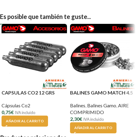
Es posible que también te guste...
CAPSULAS CO2 12 GRS
BALINES GAMO MATCH 4.5
Cápsulas Co2
Balines
,
Balines Gamo
,
AIRE
0,75
€
COMPRIMIDO
IVA incluido
2,30
€
IVA incluido
AÑADIR AL CARRITO
AÑADIR AL CARRITO