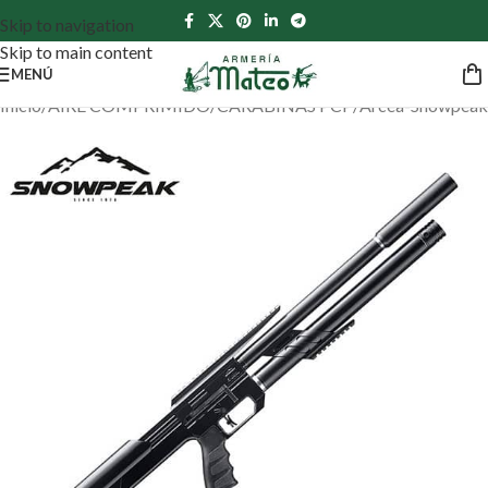
Skip to navigation
Skip to main content
MENÚ
Inicio
/
AIRE COMPRIMIDO
/
CARABINAS PCP
/
Arcea-Snowpeak