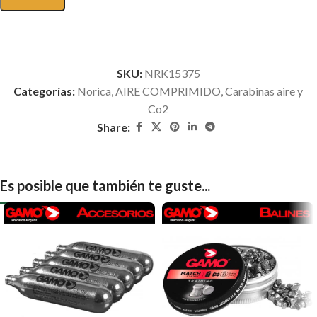
SKU:
NRK15375
Categorías:
Norica
,
AIRE COMPRIMIDO
,
Carabinas aire y
Co2
Share:
Es posible que también te guste...