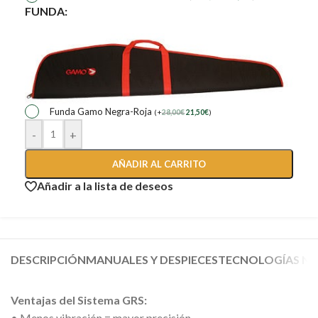
FUNDA:
Funda Gamo Negra-Roja
(
+
28,00
€
21,50
€
)
-
+
AÑADIR AL CARRITO
Añadir a la lista de deseos
DESCRIPCIÓN
MANUALES Y DESPIECES
TECNOLOGÍAS NO
Ventajas del Sistema GRS:
• Menos vibración = mayor precisión.