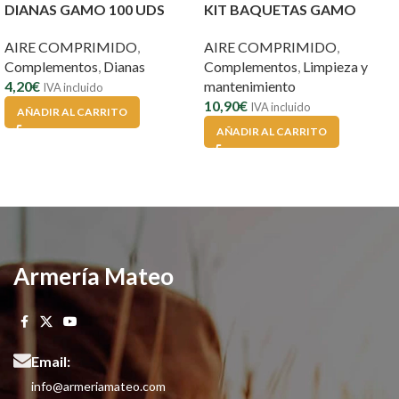
DIANAS GAMO 100 UDS
KIT BAQUETAS GAMO
AIRE COMPRIMIDO
,
AIRE COMPRIMIDO
,
Complementos
,
Dianas
Complementos
,
Limpieza y
4,20
€
mantenimiento
IVA incluido
10,90
€
IVA incluido
AÑADIR AL CARRITO
AÑADIR AL CARRITO
Armería Mateo
Email:
info@armeriamateo.com