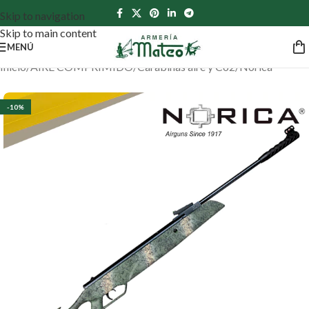
Skip to navigation
Skip to main content
MENÚ
Inicio
/
AIRE COMPRIMIDO
/
Carabinas aire y Co2
/
Norica
-10%