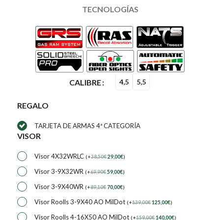
TECNOLOGÍAS
CALIBRE
4,5
5,5
REGALO
TARJETA DE ARMAS 4ª CATEGORÍA
VISOR
Visor 4X32WRLC
(
+
38,50
€
29,00
€
)
Visor 3-9X32WR
(
+
69,90
€
59,00
€
)
Visor 3-9X40WR
(
+
89,10
€
70,00
€
)
Visor Roolls 3-9X40 AO MilDot
(
+
139,00
€
125,00
€
)
Visor Roolls 4-16X50 AO MilDot
(
+
159,00
€
140,00
€
)