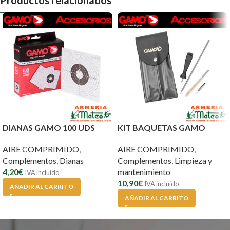
Productos relacionados
DIANAS GAMO 100 UDS
KIT BAQUETAS GAMO
AIRE COMPRIMIDO
,
AIRE COMPRIMIDO
,
Complementos
,
Dianas
Complementos
,
Limpieza y
4,20
€
mantenimiento
IVA incluido
10,90
€
IVA incluido
AÑADIR AL CARRITO
AÑADIR AL CARRITO