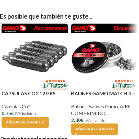
Es posible que también te guste...
CAPSULAS CO2 12 GRS
BALINES GAMO MATCH 4.5
Cápsulas Co2
Balines
,
Balines Gamo
,
AIRE
0,75
€
COMPRIMIDO
IVA incluido
2,30
€
IVA incluido
AÑADIR AL CARRITO
AÑADIR AL CARRITO