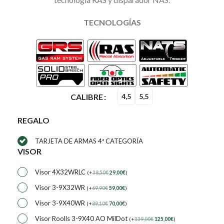
TECNOLOGÍAS
CALIBRE
4,5
5,5
REGALO
TARJETA DE ARMAS 4ª CATEGORÍA
VISOR
Visor 4X32WRLC
(
+
38,50
€
29,00
€
)
Visor 3-9X32WR
(
+
69,90
€
59,00
€
)
Visor 3-9X40WR
(
+
89,10
€
70,00
€
)
Visor Roolls 3-9X40 AO MilDot
(
+
139,00
€
125,00
€
)