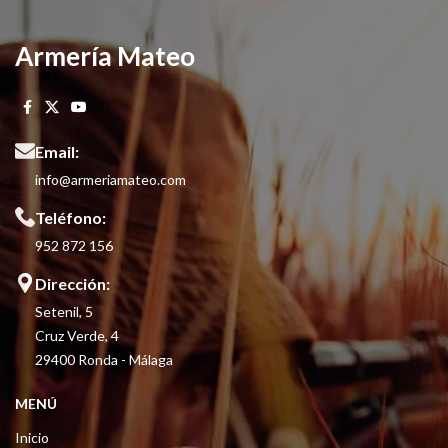
Armería Mateo
Email:
info@armeriamateo.com
Teléfono:
952 872 156
Dirección:
Setenil, 5
Cruz Verde, 4
29400 Ronda - Málaga
MENÚ
Inicio