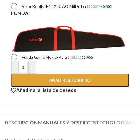
Visor Roolls 4-16X50 AO MilDot
(
+
159,00
€
140,00
€
)
FUNDA:
Funda Gamo Negra-Roja
(
+
28,00
€
21,50
€
)
-
+
AÑADIR AL CARRITO
Añadir a la lista de deseos
DESCRIPCIÓN
MANUALES Y DESPIECES
TECNOLOGÍAS NO