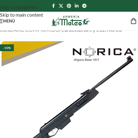
Skip to navigation
Skip to main content
MENÚ
Inicio
/
AIRE COMPRIMIDO
/
Carabinas aire y Co2
/
Norica
-10%