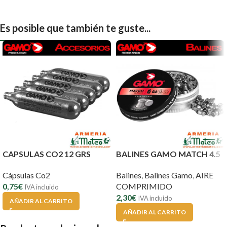
Es posible que también te guste...
CAPSULAS CO2 12 GRS
BALINES GAMO MATCH 4.5
Cápsulas Co2
Balines
,
Balines Gamo
,
AIRE
0,75
€
COMPRIMIDO
IVA incluido
2,30
€
IVA incluido
AÑADIR AL CARRITO
AÑADIR AL CARRITO