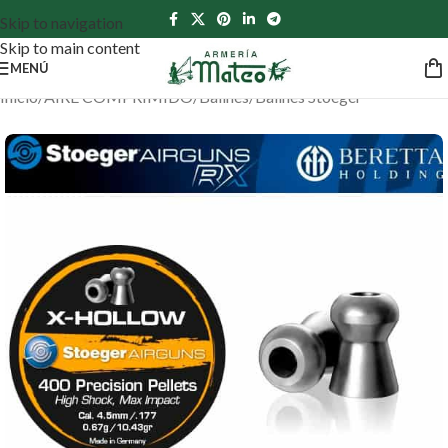
Skip to navigation
Skip to main content
MENÚ
Inicio
/
AIRE COMPRIMIDO
/
Balines
/
Balines Stoeger