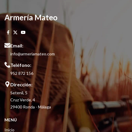
Armería Mateo
Email:
info@armeriamateo.com
Teléfono:
952 872 156
Dirección:
Setenil, 5
Cruz Verde, 4
29400 Ronda - Málaga
MENÚ
Inicio