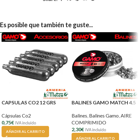
Es posible que también te guste...
CAPSULAS CO2 12 GRS
BALINES GAMO MATCH 4.5
Cápsulas Co2
Balines
,
Balines Gamo
,
AIRE
0,75
€
COMPRIMIDO
IVA incluido
2,30
€
IVA incluido
AÑADIR AL CARRITO
AÑADIR AL CARRITO