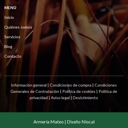
MENÚ
Inicio
Quiénes somos
Servicios
Blog
Contacto
Información general
|
Condiciones de compra
|
Condiciones
Generales de Contratación
|
Política de cookies
|
Política de
privacidad
|
Aviso legal
|
Desistimiento
Armería Mateo | Diseño Nlocal