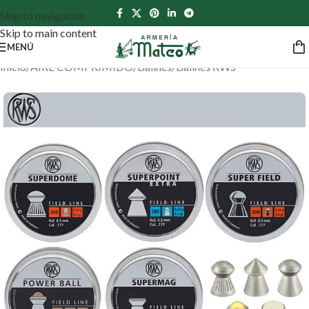
Skip to navigation
Skip to main content
MENÚ
Inicio
/
AIRE COMPRIMIDO
/
Balines
/
Balines RWS