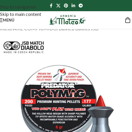
Skip to navigation
Skip to main content
MENÚ
Inicio
/
AIRE COMPRIMIDO
/
Balines
/
Balines JSB