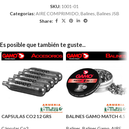
SKU:
1001-01
Categorías:
AIRE COMPRIMIDO
,
Balines
,
Balines JSB
Share:
Es posible que también te guste...
CAPSULAS CO2 12 GRS
BALINES GAMO MATCH 4.5
Cápsulas Co2
Balines
,
Balines Gamo
,
AIRE