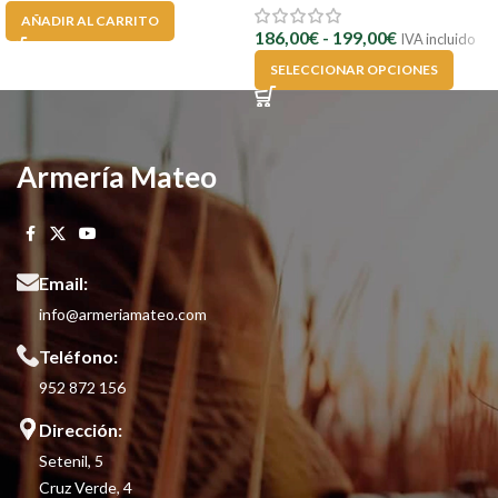
AÑADIR AL CARRITO
186,00
€
-
199,00
€
IVA incluido
SELECCIONAR OPCIONES
Armería Mateo
Email:
info@armeriamateo.com
Teléfono:
952 872 156
Dirección:
Setenil, 5
Cruz Verde, 4