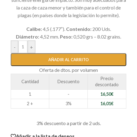
la caza de caza menor y también para el control de
plagas (en países donde la legislación lo permite).
Calibe:
4,5 (.177″).
Contenido:
200 Uds.
Diámetro:
4,52 mm.
Peso:
0,520 grs – 8.02 grains.
-
+
AÑADIR AL CARRITO
Oferta de dtos. por volumen
Precio
Cantidad
Descuento
descontado
1
-
16,50
€
2 +
3%
16,01
€
3% descuento a partir de 2 uds.
Añadir a la lista de deseos