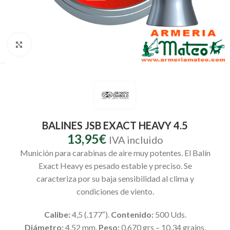
Clic para ampliar
BALINES JSB EXACT HEAVY 4.5
13,95
€
IVA incluido
Munición para carabinas de aire muy potentes. El Balín
Exact Heavy es pesado estable y preciso. Se
caracteriza por su baja sensibilidad al clima y
condiciones de viento.
Calibe:
4,5 (.177″).
Contenido:
500 Uds.
Diámetro:
4,52 mm.
Peso:
0,670 grs – 10.34 grains.