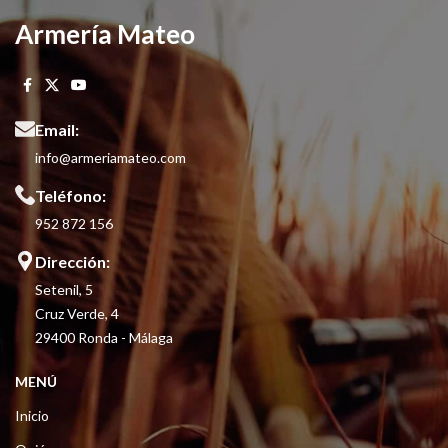
Armería Mateo
Email:
info@armeriamateo.com
Teléfono:
952 872 156
Dirección:
Setenil, 5
Cruz Verde, 4
29400 Ronda - Málaga
MENÚ
Inicio