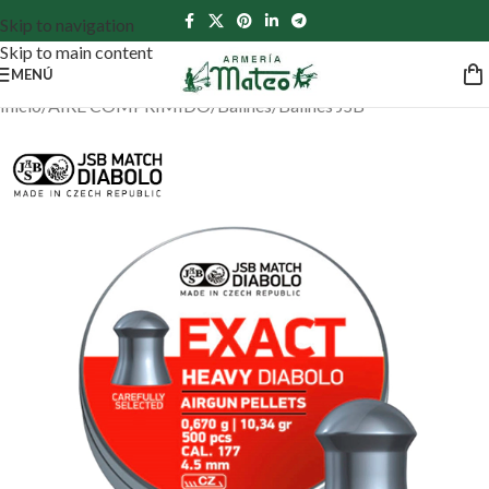
Skip to navigation
Skip to main content
MENÚ
Inicio
/
AIRE COMPRIMIDO
/
Balines
/
Balines JSB