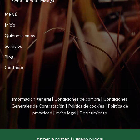
29400 Ronda - Málaga
MENÚ
Inicio
Quiénes somos
Servicios
Blog
Contacto
Información general
|
Condiciones de compra
|
Condiciones
Generales de Contratación
|
Política de cookies
|
Política de
privacidad
|
Aviso legal
|
Desistimiento
Armería Mateo | Diseño Nlocal