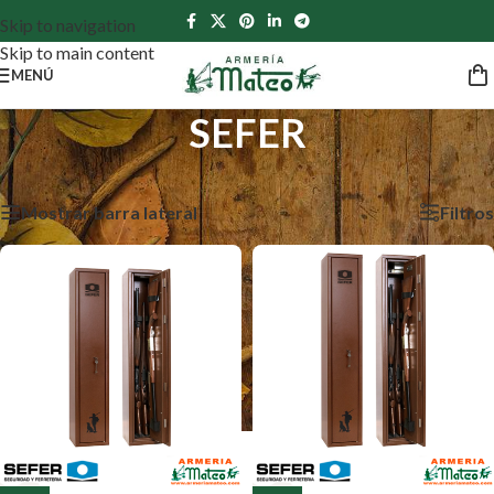
Skip to navigation
Skip to main content
MENÚ
SEFER
Inicio
/
SEFER
Mostrando 1–12 de 13 resultados
Mostrar barra lateral
Filtros