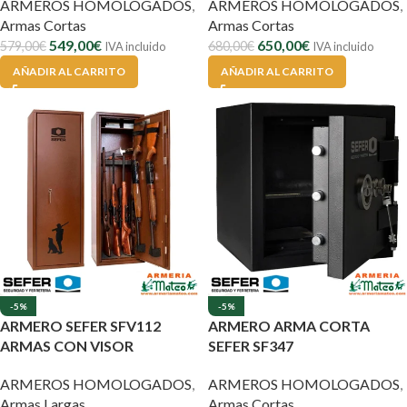
ARMEROS HOMOLOGADOS
,
ARMEROS HOMOLOGADOS
,
Armas Cortas
Armas Cortas
549,00
€
650,00
€
579,00
€
680,00
€
IVA incluido
IVA incluido
AÑADIR AL CARRITO
AÑADIR AL CARRITO
-5%
-5%
ARMERO SEFER SFV112
ARMERO ARMA CORTA
ARMAS CON VISOR
SEFER SF347
ARMEROS HOMOLOGADOS
,
ARMEROS HOMOLOGADOS
,
Armas Largas
Armas Cortas