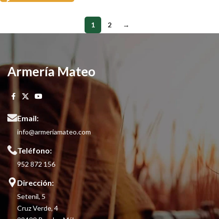
1
2
→
Armería Mateo
Email:
info@armeriamateo.com
Teléfono:
952 872 156
Dirección:
Setenil, 5
Cruz Verde, 4