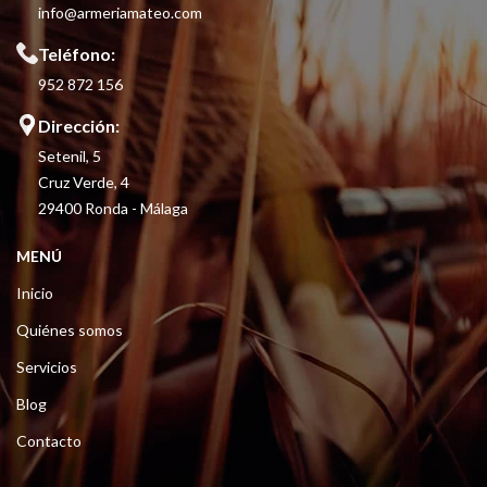
info@armeriamateo.com
Teléfono:
952 872 156
Dirección:
Setenil, 5
Cruz Verde, 4
29400 Ronda - Málaga
MENÚ
Inicio
Quiénes somos
Servicios
Blog
Contacto