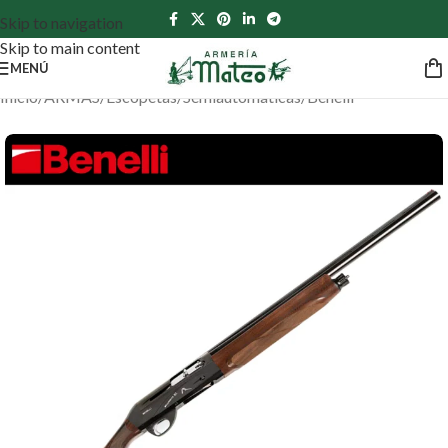
Skip to navigation
Skip to main content
MENÚ
Inicio
/
ARMAS
/
Escopetas
/
Semiautomáticas
/
Benelli