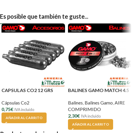
Es posible que también te guste...
CAPSULAS CO2 12 GRS
BALINES GAMO MATCH 4.5
Cápsulas Co2
Balines
,
Balines Gamo
,
AIRE
0,75
€
COMPRIMIDO
IVA incluido
2,30
€
IVA incluido
AÑADIR AL CARRITO
AÑADIR AL CARRITO