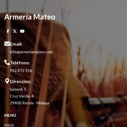
Armería Mateo
Email:
info@armeriamateo.com
Teléfono:
952 872 156
Dirección:
Setenil, 5
Cruz Verde, 4
29400 Ronda - Málaga
MENÚ
Inicio