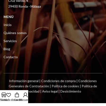
Cruz Verde, 4
29400 Ronda - Málaga
MENÚ
Inicio
Quiénes somos
Servicios
Blog
Contacto
Información general
|
Condiciones de compra
|
Condiciones
Generales de Contratación
|
Política de cookies
|
Política de
privacidad
|
Aviso legal
|
Desistimiento
Tienda
Lista de deseos
Carrito
Mi cuenta