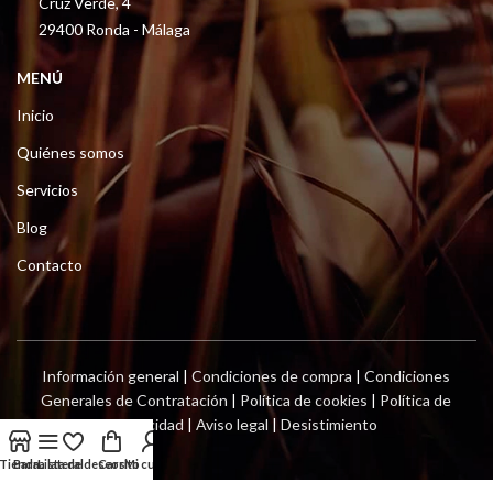
Cruz Verde, 4
29400 Ronda - Málaga
MENÚ
Inicio
Quiénes somos
Servicios
Blog
Contacto
Información general
|
Condiciones de compra
|
Condiciones
Generales de Contratación
|
Política de cookies
|
Política de
privacidad
|
Aviso legal
|
Desistimiento
Tienda
Barra lateral
Lista de deseos
Carrito
Mi cuenta